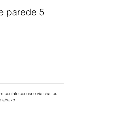
e parede 5
Price
 em contato conosco via chat ou
 abaixo.